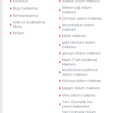
Kurumsal
AdBlue Dolum Makinesi
bitkisel yağ dolum
Blog Yazılarımız
makinesi
Referanslarımız
Deterjan dolum makinası
Kvkk ve Aydınlatma
dezenfektan dolum
Metni
makinası
İletişim
Etiket Makinesi
gıda takviyesi dolum
makinesi
gülsuyu dolum makinesi
İnkjet (Tarih Kodlama)
Makinesi
keçiboynuzu pekmezi
dolum makinesi
Kolonya dolum makinası
şalgam dolum makinesi
sirke dolum makinesi
Tam Otomatik Sıvı
Dolum Makineleri
Yarı Otomatik Dolum