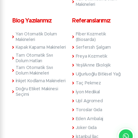
Makineleri
Blog Yazılarımız
Referanslarımız
Yarı Otomatik Dolum
Fiber Kozmetik
Makineleri
(Biosarda)
Kapak Kapama Makineleri
Serferssh Şalgam
Tam Otomatik Sıvı
Freya Kozmetik
Dolum Hatları
YeşilAnne Ekolojik
Tam Otomatik Sıvı
Dolum Makineleri
Uğurluoğlu Bitkisel Yağ
İnkjet Kodlama Makineleri
Taç Pekmez
Doğru Etiket Makinesi
İyon Medikal
Seçimi
Upl Agromed
Toroslar Gıda
Eden Ambalaj
Joker Gıda
İstanbul İlaç