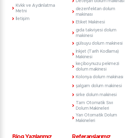
Deterjan dolum makinası
Kvkk ve Aydınlatma
dezenfektan dolum
Metni
makinası
İletişim
Etiket Makinesi
gıda takviyesi dolum
makinesi
gülsuyu dolum makinesi
İnkjet (Tarih Kodlama)
Makinesi
keçiboynuzu pekmezi
dolum makinesi
Kolonya dolum makinası
şalgam dolum makinesi
sirke dolum makinesi
Tam Otomatik Sıvı
Dolum Makineleri
Yarı Otomatik Dolum
Makineleri
Blog Yazılarımız
Referanslarımız