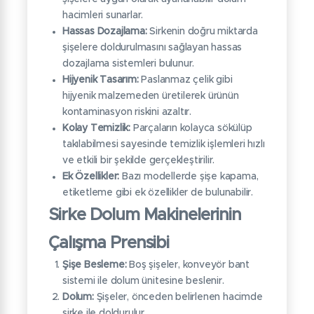
hacimleri sunarlar.
Hassas Dozajlama:
Sirkenin doğru miktarda
şişelere doldurulmasını sağlayan hassas
dozajlama sistemleri bulunur.
Hijyenik Tasarım:
Paslanmaz çelik gibi
hijyenik malzemeden üretilerek ürünün
kontaminasyon riskini azaltır.
Kolay Temizlik:
Parçaların kolayca sökülüp
takılabilmesi sayesinde temizlik işlemleri hızlı
ve etkili bir şekilde gerçekleştirilir.
Ek Özellikler:
Bazı modellerde şişe kapama,
etiketleme gibi ek özellikler de bulunabilir.
Sirke Dolum Makinelerinin
Çalışma Prensibi
Şişe Besleme:
Boş şişeler, konveyör bant
sistemi ile dolum ünitesine beslenir.
Dolum:
Şişeler, önceden belirlenen hacimde
sirke ile doldurulur.