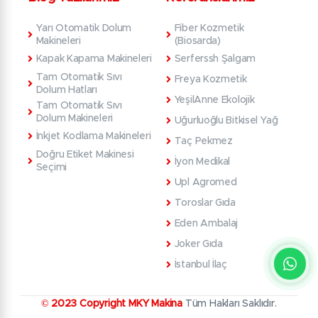
Yarı Otomatik Dolum
Fiber Kozmetik
Makineleri
(Biosarda)
Kapak Kapama Makineleri
Serferssh Şalgam
Tam Otomatik Sıvı
Freya Kozmetik
Dolum Hatları
YeşilAnne Ekolojik
Tam Otomatik Sıvı
Dolum Makineleri
Uğurluoğlu Bitkisel Yağ
İnkjet Kodlama Makineleri
Taç Pekmez
Doğru Etiket Makinesi
İyon Medikal
Seçimi
Upl Agromed
Toroslar Gıda
Eden Ambalaj
Joker Gıda
İstanbul İlaç
© 2023 Copyright MKY Makina
Tüm Hakları Saklıdır.