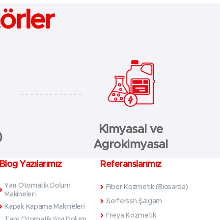
örler
Kimyasal ve
)
Agrokimyasal
Blog Yazılarımız
Referanslarımız
Yarı Otomatik Dolum
Fiber Kozmetik (Biosarda)
Makineleri
Serferssh Şalgam
Kapak Kapama Makineleri
Freya Kozmetik
Tam Otomatik Sıvı Dolum