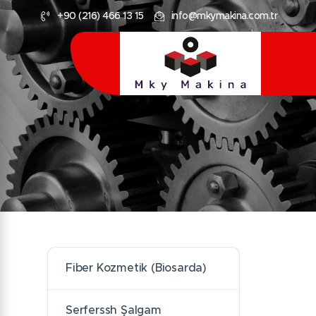
+90 (216) 466 13 15
info@mkymakina.com.tr
Fiber Kozmetik (Biosarda)
Serferssh Şalgam