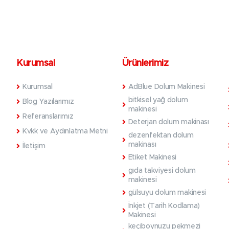
Kurumsal
Ürünlerimiz
Kurumsal
AdBlue Dolum Makinesi
bitkisel yağ dolum
Blog Yazılarımız
makinesi
Referanslarımız
Deterjan dolum makinası
Kvkk ve Aydınlatma Metni
dezenfektan dolum
makinası
İletişim
Etiket Makinesi
gıda takviyesi dolum
makinesi
gülsuyu dolum makinesi
İnkjet (Tarih Kodlama)
Makinesi
keçiboynuzu pekmezi